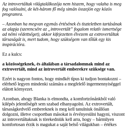
Az introvertáltak világtalálkozója nem hiszem, hogy valaha is meg
fog valósulni, de két-három fő még simán összejön egy közös
programra.
– Azonban ha megvan egymás értésének és tiszteletben tartásának
az alapja (szerencsére az „introvertált” fogalom relatív ismertsége
ad némi védettséget), akkor kifejezetten élvezem az extrovertáltak
társaságát is, mert tudom, hogy szükségem van tőlük egy kis
inspirációra.
Ez a kulcs:
a közösségeknek, és általában a társadalomnak mind az
extrovertált, mind az introvertált emberekre szüksége van.
Ezért is nagyon fontos, hogy mindkét típus ki tudjon bontakozni –
elérhető legyen mindenki számára a megfelelő ingermennyiséggel
elátott környezet.
Azonban, ahogy Blanka is elmondta, a komfortzónánkból való
kilépés jelentőségét sem szabad elhanyagolni. Az extrovertált,
társaságkedvelő embereknek is meg kell tanulniuk önállóan
dolgozni, illetve csoportban másokat is érvényesülni hagyni, viszont
az introvertáltaknak is törekedniük kell arra, hogy – bármilyen
komfortosan érzik is magukat a saját belső világukban – értékes