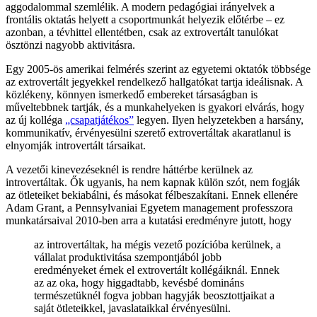
aggodalommal szemlélik. A modern pedagógiai irányelvek a
frontális oktatás helyett a csoportmunkát helyezik előtérbe – ez
azonban, a tévhittel ellentétben, csak az extrovertált tanulókat
ösztönzi nagyobb aktivitásra.
Egy 2005-ös amerikai felmérés szerint az egyetemi oktatók többsége
az extrovertált jegyekkel rendelkező hallgatókat tartja ideálisnak. A
közlékeny, könnyen ismerkedő embereket társaságban is
műveltebbnek tartják, és a munkahelyeken is gyakori elvárás, hogy
az új kolléga
„csapatjátékos”
legyen. Ilyen helyzetekben a harsány,
kommunikatív, érvényesülni szerető extrovertáltak akaratlanul is
elnyomják introvertált társaikat.
A vezetői kinevezéseknél is rendre háttérbe kerülnek az
introvertáltak. Ők ugyanis, ha nem kapnak külön szót, nem fogják
az ötleteiket bekiabálni, és másokat félbeszakítani. Ennek ellenére
Adam Grant, a Pennsylvaniai Egyetem management professzora
munkatársaival 2010-ben arra a kutatási eredményre jutott, hogy
az introvertáltak, ha mégis vezető pozícióba kerülnek, a
vállalat produktivitása szempontjából jobb
eredményeket érnek el extrovertált kollégáiknál. Ennek
az az oka, hogy higgadtabb, kevésbé domináns
természetüknél fogva jobban hagyják beosztottjaikat a
saját ötleteikkel, javaslataikkal érvényesülni.