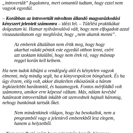
„introvertált” fogalomra, mert onnantól tudtam, hogy ezzel nem
vagyok egyedül.
–
Korábban az introvertált mivoltom állandó magyarázkodási
kényszert jelentett számomra
– idézi fel. –
Túlélési praktikákat
dolgoztam ki. Hamar nyilvánvalóvá vált, hogy nem elfogadott azzal
visszautasítanom egy meghívást, hogy „nem akarok menni”.
Az emberek általában nem értik meg, hogy hogy
akarhat valaki péntek este egyedül otthon lenni, ezért
azt szoktam kitalálni, hogy nem érek rá, vagy másnap
reggel korán kell kelnem.
Ha nem tudok kibújni a vendégség alól és kénytelen vagyok
elmenni, még mindig segít, ha a könyvespolcon böngészek. És ha
úgy érzem, elég volt, akkor diszkréten elköszönök a három
legközelebbi barátomtól, és hazamegyek. Fontos mérföldkő volt
számomra, amikor erre képessé váltam. Más, nálam kevésbé
határozott introvertáltak inkább ott szenvednek hajnali háromig,
nehogy bunkónak tartsák őket.
Nem mindenkinek világos, hogy ha besokallok, nem a
programból vagy a jelenlevő emberekből lesz elegem,
hanem a helyzetből.