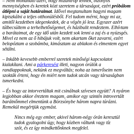
– Nem mondható azért, hogy mizantróp lennék, bizonyos
mennyiségben és keretek közt szeretem a társaságot, ezért
próbálom
átlépni a saját határaimat
. Idővel megtanultam hagyni magam
kipiszkálni a teljes otthonülésből. Fel tudom mérni, hogy mi az,
amitől kezdetben idegenkedek, de a végén jó lesz. Egyszer azért
túlbecsültem a terhelhetőségemet, és házibulit rendeztem. Elhívtam
a barátaimat, de egy idő után kezdett sok lenni a zaj és a nyüzsgés.
Mivel ez nem az ő hibájuk volt, nem akartam őket zavarni, ezért
belopóztam a szobámba, kimásztam az ablakon és elmentem egyet
sétálni.
– Inkább kevesebb emberrel szeretek minőségi kapcsolatot
kialakítani. Ami a
párkeresést
illeti, nagyon örülök a
randiappoknak, nekünk ez megváltás; noha az ismerőseim nem
szokták érteni, hogy én miért nem tudok utcán vagy társaságban
ismerkedni.
– És hogy az intorvertáltak mit csinálnak szívesen együtt? A nyáron
legjobban akkor éreztem magam, amikor egy szintén introvertált
barátnőmmel elmentünk a Börzsönybe három napra túrázni.
Remekül megértjük egymást.
Nincs még egy ember, akivel három-négy órán keresztül
tudok gyalogolni úgy, hogy közben váltunk vagy tíz
szót, és ez így mindkettőnknek megfelel.