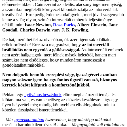
előmenetelükben. Cain szerint az ideális, alacsony ingermennyiség,
a számukra megfelelő környezet kibontakoztatja az intorvertáltak
kreativitását. Erre pedig érdemes odafigyelni, mert jóval szegényebb
lenne a világ olyan, szintén introvertált emberek teljesítménye
nélkül, mint
Isaac Newton,
Rosa Parks
, Albert Einstein, Jane
Goodall, Charles Darwin
vagy
J. K. Rowling
.
De hát, merülhet fel az olvasóban, ők azért igencsak kiálltak a
reflektorfénybe! Erre az a magyarázat, hogy
az introvertált
beállítódás nem egyenlő a gátlásossággal.
Az introvertált emberek
nem azért hallgatagok, mert félnek mások ítéletétől, hanem mert
számukra nem elsődleges, hogy mindenáron megosszák a
gondolataikat másokkal.
Nem dolgozik bennük szereplési vágy, igazságérzet azonban
nagyon sokszor igen: ha egy fontos ügyről van szó, bizonyos
keretek között kilépnek a komfortzónájukból.
Például egy
nyilvános beszédnek
előre meghatározott témája és
időtartama van, és van lehetőség az előzetes készülésre – így egy
ilyen helyzettel még mindig könnyebben elboldogulnak, mint a
kötetlen társalgással ismeretlenekkel.
–
Már
gyerekkoromban
észrevettem, hogy másképp működök
–
meséli a harminckilenc éves Blanka. –
Megnyugtató volt rátalálni az