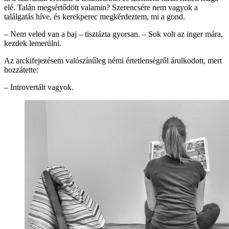
elé. Talán megsértődött valamin? Szerencsére nem vagyok a
találgatás híve, és kerekperec megkérdeztem, mi a gond.
– Nem veled van a baj – tisztázta gyorsan. – Sok volt az inger mára,
kezdek lemerülni.
Az arckifejezésem valószínűleg némi értetlenségről árulkodott, mert
hozzátette:
– Introvertált vagyok.