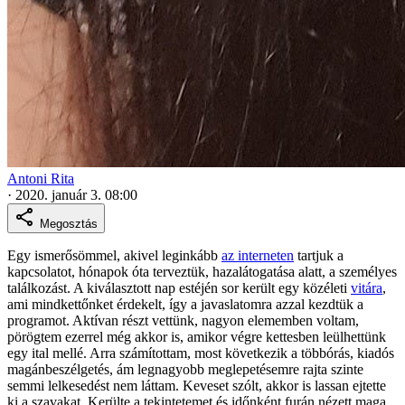
Antoni Rita
·
2020. január 3. 08:00
Megosztás
Egy ismerősömmel, akivel leginkább
az interneten
tartjuk a
kapcsolatot, hónapok óta terveztük, hazalátogatása alatt, a személyes
találkozást. A kiválasztott nap estéjén sor került egy közéleti
vitára
,
ami mindkettőnket érdekelt, így a javaslatomra azzal kezdtük a
programot. Aktívan részt vettünk, nagyon elememben voltam,
pörögtem ezerrel még akkor is, amikor végre kettesben leülhettünk
egy ital mellé. Arra számítottam, most következik a többórás, kiadós
magánbeszélgetés, ám legnagyobb meglepetésemre rajta szinte
semmi lelkesedést nem láttam. Keveset szólt, akkor is lassan ejtette
ki a szavakat. Kerülte a tekintetemet és időnként furán nézett maga