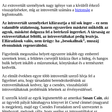
Az extrovertált személynek nagy igénye van a kívülről érkező
visszajelzésekre, míg az introvertált számára a
biztonság
a
legfontosabb.
Az introvertált személyeket kifárasztja a túl sok inger – ez nem
valamiféle utálatosság, hanem egyszerűen másként működik az
agyuk, másként dolgozza fel a beérkező ingereket. A társaság az
extrovertáltakat feltölti, az introvertáltakat pedig leszívja.
Elfáradásuk valós, nem ürügy: ha „besokallnak”, muszáj
elvonulniuk regenerálódni.
Figyelmük megosztása helyett egyszerre inkább egy emberrel
szeretnek lenni, a felületes csevejtől kirázza őket a hideg, és hangos
bulik helyett inkább a múzeumokat, könytárakat és a természetet
kedvelik.
Az elmúlt években egyre több introvertált szerző hívja fel a
figyelmet arra, hogy társadalmi berendezkedésünk az
extrovertáltaknak kedvez, így a csendes, visszahúzódó
introvertáltaknak problémáik lehetnek az érvényesüléssel.
E szerzők közül az egyik legismertebb az amerikai
Susan Cain
, aki
az ügyvédi pályát hátrahagyva könyvet írt
Csend
címmel (magyarul
is megjelent), majd egy Csendes Forradalom nevű szervezetet is
létrehozott, melynek célja, hogy segítse az introvertáltakat az