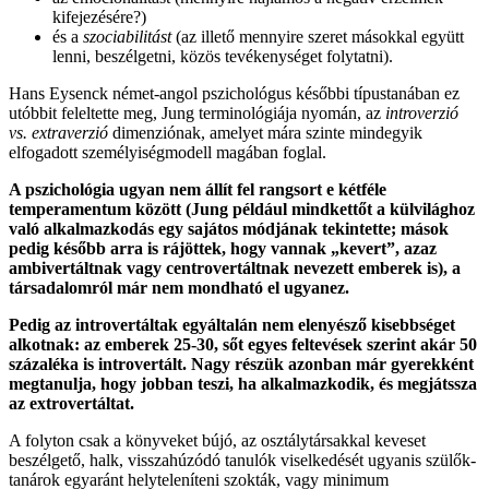
kifejezésére?)
és a
szociabilitást
(az illető mennyire szeret másokkal együtt
lenni, beszélgetni, közös tevékenységet folytatni).
Hans Eysenck német-angol pszichológus későbbi típustanában ez
utóbbit feleltette meg, Jung terminológiája nyomán, az
introverzió
vs. extraverzió
dimenziónak, amelyet mára szinte mindegyik
elfogadott személyiségmodell magában foglal.
A pszichológia ugyan nem állít fel rangsort e kétféle
temperamentum között (Jung például mindkettőt a külvilághoz
való alkalmazkodás egy sajátos módjának tekintette; mások
pedig később arra is rájöttek, hogy vannak „kevert”, azaz
ambivertáltnak vagy centrovertáltnak nevezett emberek is), a
társadalomról már nem mondható el ugyanez.
Pedig az introvertáltak egyáltalán nem elenyésző kisebbséget
alkotnak: az emberek 25-30, sőt egyes feltevések szerint akár 50
százaléka is introvertált. Nagy részük azonban már gyerekként
megtanulja, hogy jobban teszi, ha alkalmazkodik, és megjátssza
az extrovertáltat.
A folyton csak a könyveket bújó, az osztálytársakkal keveset
beszélgető, halk, visszahúzódó tanulók viselkedését ugyanis szülők-
tanárok egyaránt helyteleníteni szokták, vagy minimum