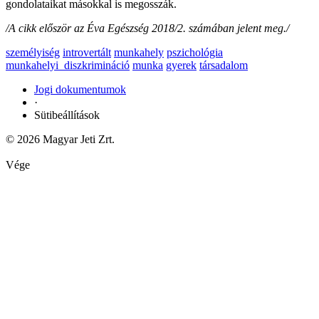
gondolataikat másokkal is megosszák.
/A cikk először az Éva Egészség 2018/2. számában jelent meg./
személyiség
introvertált
munkahely
pszichológia
munkahelyi_diszkrimináció
munka
gyerek
társadalom
Jogi dokumentumok
·
Sütibeállítások
© 2026 Magyar Jeti Zrt.
Vége