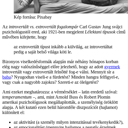
Kép forrása: Pixabay
Az
introvertált vs. extrovertált fogalompár
Carl Gustav Jung svájci
pszichológustól ered, aki 1921-ben megjelent
Lélektani típusok
című
művében kifejtette, hogy
az extrovertált típust inkább a külvilág, az introvertáltat
pedig a saját belső világa köti le.
Bizonyos viselkedésformák alapján már néhány hónapos korban
elég nagy valószínűséggel előre jelezhető, hogy az adott
gyermek
introvertált vagy extrovertált felnőtté fog-e válni. Mennyit sír a
baba
? Nyugodtan viseli-e a fürdetést? Minden hangra felfigyel-e,
vagy csak a nagyobb zajokra? Szereti-e az ölelgetést?
Ami ezeket meghatározza: a vérmérséklet – latin eredetű szóval:
temperamentum
–, ami, mint Arnold Buss és Robert Plomin
amerikai pszichológusok megállapították, a személyiség öröklött
alapja. A két kutató ezen belül háromféle diszpozíciót (hajlamot)
különített el:
az aktivitást (a személy milyen intenzitással tevékenykedik?),
az emocionalitást (mennyire hajlamos a negatív érzelmek