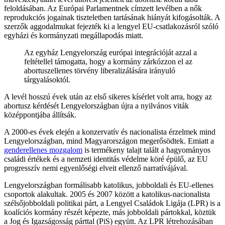
feloldásában. Az Európai Parlamentnek címzett levélben a nők
reprodukciós jogainak tiszteletben tartásának hiányát kifogásolták. A
szerzők aggodalmukat fejezték ki a lengyel EU-csatlakozásról szóló
egyházi és kormányzati megállapodás miatt.
Az egyház Lengyelország európai integrációját azzal a
feltétellel támogatta, hogy a kormány zárkózzon el az
abortuszellenes törvény liberalizálására irányuló
tárgyalásoktól.
A levél hosszú évek után az első sikeres kísérlet volt arra, hogy az
abortusz kérdését Lengyelországban újra a nyilvános viták
középpontjába állítsák.
A 2000-es évek elején a konzervatív és nacionalista érzelmek mind
Lengyelországban, mind Magyarországon megerősödtek. Emiatt a
genderellenes mozgalom
is termékeny talajt talált a hagyományos
családi értékek és a nemzeti identitás védelme köré épülő, az EU
progresszív nemi egyenlőségi elveit ellenző narratívájával.
Lengyelországban formálisabb katolikus, jobboldali és EU-ellenes
csoportok alakultak. 2005 és 2007 között a katolikus-nacionalista
szélsőjobboldali politikai párt, a Lengyel Családok Ligája (LPR) is a
koalíciós kormány részét képezte, más jobboldali pártokkal, köztük
a Jog és Igazságosság párttal (PiS) együtt. Az LPR létrehozásában