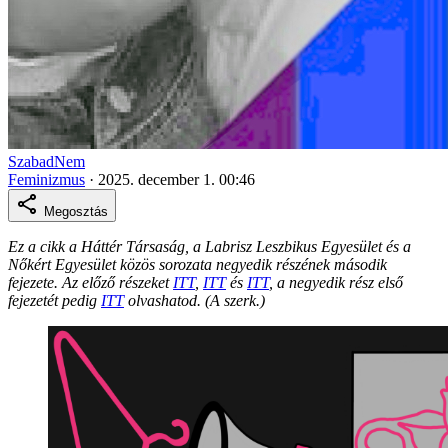
SzabadNem
Feminizmus
·
2025. december 1. 00:46
Megosztás
Ez a cikk a Háttér Társaság, a Labrisz Leszbikus Egyesület és a
Nőkért Egyesület közös sorozata negyedik részének második
fejezete. Az előző részeket
ITT
,
ITT
és
ITT
, a negyedik rész első
fejezetét pedig
ITT
olvashatod. (A szerk.)