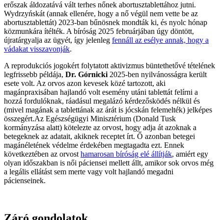
erőszak áldozatává vált terhes nőnek abortusztablettához jutni.
Wydrzyńskát (annak ellenére, hogy a nő végül nem vette be az
abortusztablettát) 2023-ban bűnösnek mondták ki, és nyolc hónap
közmunkára ítélték. A bíróság 2025 februárjában úgy döntött,
újratárgyalja az ügyét, így jelenleg
fennáll az esélye annak, hogy a
vádakat visszavonják
.
A reprodukciós jogokért folytatott aktivizmus büntethetővé tételének
legfrissebb példája,
Dr. Górnicki
2025-ben nyilvánosságra került
esete volt. Az orvos azon kevesek közé tartozott, aki
magánpraxisában hajlandó volt esemény utáni tablettát felírni a
hozzá fordulóknak, ráadásul megalázó kérdezősködés nélkül és
(mivel magának a tablettának az árát is jócskán felemelték) jelképes
összegért.Az Egészségügyi Minisztérium (Donald Tusk
kormányzása alatt) kötelezte az orvost, hogy adja át azoknak a
betegeknek az adatait, akiknek receptet írt. Ő azonban betegei
magánéletének védelme érdekében megtagadta ezt. Ennek
következtében az orvost
hamarosan bíróság elé állítják
, amiért egy
olyan időszakban is női páciensei mellett állt, amikor sok orvos még
a legális ellátást sem merte vagy volt hajlandó megadni
pácienseinek.
Záró gondolatok