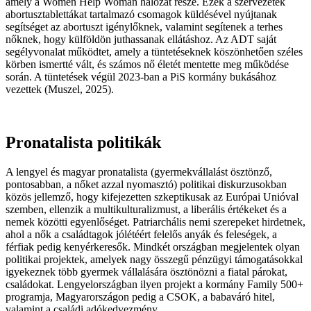
amely a Women Help Woman hálózat része. Ezek a szervezetek
abortusztablettákat tartalmazó csomagok küldésével nyújtanak
segítséget az abortuszt igénylőknek, valamint segítenek a terhes
nőknek, hogy külföldön juthassanak ellátáshoz. Az ADT saját
segélyvonalat működtet, amely a tüntetéseknek köszönhetően széles
körben ismertté vált, és számos nő életét mentette meg működése
során. A tüntetések végül 2023-ban a PiS kormány bukásához
vezettek (Muszel, 2025).
Pronatalista politikák
A lengyel és magyar pronatalista (gyermekvállalást ösztönző,
pontosabban, a nőket azzal nyomasztó) politikai diskurzusokban
közös jellemző, hogy kifejezetten szkeptikusak az Európai Unióval
szemben, ellenzik a multikulturalizmust, a liberális értékeket és a
nemek közötti egyenlőséget. Patriarchális nemi szerepeket hirdetnek,
ahol a nők a családtagok jólétéért felelős anyák és feleségek, a
férfiak pedig kenyérkeresők. Mindkét országban megjelentek olyan
politikai projektek, amelyek nagy összegű pénzügyi támogatásokkal
igyekeznek több gyermek vállalására ösztönözni a fiatal párokat,
családokat. Lengyelországban ilyen projekt a kormány Family 500+
programja, Magyarországon pedig a CSOK, a babaváró hitel,
valamint a családi adókedvezmény.