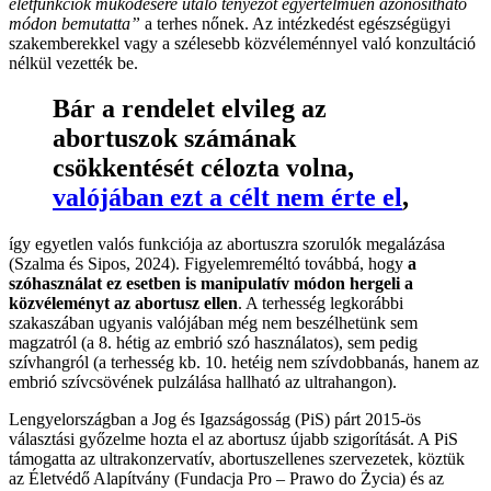
életfunkciók működésére utaló tényezőt egyértelműen azonosítható
módon bemutatta”
a terhes nőnek. Az intézkedést egészségügyi
szakemberekkel vagy a szélesebb közvéleménnyel való konzultáció
nélkül vezették be.
Bár a rendelet elvileg az
abortuszok számának
csökkentését célozta volna,
valójában ezt a célt nem érte el
,
így egyetlen valós funkciója az abortuszra szorulók megalázása
(Szalma és Sipos, 2024). Figyelemreméltó továbbá, hogy
a
szóhasználat ez esetben is manipulatív módon hergeli a
közvéleményt az abortusz ellen
. A terhesség legkorábbi
szakaszában ugyanis valójában még nem beszélhetünk sem
magzatról (a 8. hétig az embrió szó használatos), sem pedig
szívhangról (a terhesség kb. 10. hetéig nem szívdobbanás, hanem az
embrió szívcsövének pulzálása hallható az ultrahangon).
Lengyelországban a Jog és Igazságosság (PiS) párt 2015-ös
választási győzelme hozta el az abortusz újabb szigorítását. A PiS
támogatta az ultrakonzervatív, abortuszellenes szervezetek, köztük
az Életvédő Alapítvány (Fundacja Pro – Prawo do Życia) és az