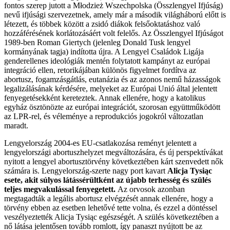
fontos szerep jutott a Młodzież Wszechpolska (Összlengyel Ifjúság)
nevű ifjúsági szervezetnek, amely már a második világháború előtt is
létezett, és többek között a zsidó diákok felsőoktatáshoz való
hozzáférésének korlátozásáért volt felelős. Az Összlengyel Ifjúságot
1989-ben Roman Giertych (jelenleg Donald Tusk lengyel
kormányának tagja) indította újra. A Lengyel Családok Ligája
genderellenes ideológiák mentén folytatott kampányt az európai
integráció ellen, retorikájában különös figyelmet fordítva az
abortusz, fogamzásgátlás, eutanázia és az azonos nemű házasságok
legalizálásának kérdésére, melyeket az Európai Unió által jelentett
fenyegetésekként kereteztek. Annak ellenére, hogy a katolikus
egyház ösztönözte az európai integrációt, szorosan együttműködött
az LPR-rel, és véleménye a reprodukciós jogokról változatlan
maradt.
Lengyelország 2004-es EU-csatlakozása reményt jelentett a
lengyelországi abortuszhelyzet megváltozására, és új perspektívákat
nyitott a lengyel abortusztörvény következtében kárt szenvedett nők
számára is. Lengyelország-szerte nagy port kavart
Alicja Tysiąc
esete, akit súlyos látássérültként az újabb terhesség és szülés
teljes megvakulással fenyegetett.
Az orvosok azonban
megtagadták a legális abortusz elvégzését annak ellenére, hogy a
törvény ebben az esetben lehetővé tette volna, és ezzel a döntéssel
veszélyeztették Alicja Tysiąc egészségét. A szülés következtében a
nő látása jelentősen tovább romlott, így panaszt nyújtott be az