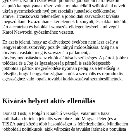
győztesen. Rafał Trzaskowski populista jobboldali narratívákon
alapuló kampányának része volt a munkanélküli szülők által nevelt
ukrán gyermekeknek nyújtott szociális juttatások csökkentése,
amivel Trzaskowski feltehetően a jobboldali szavazókat kívánta
megszólítani. Ez azonban sikertelennek bizonyult, és sokkal inkább
járt a centrista és baloldali szavazók elidegenítésével, ami végül
Karol Nawrocki győzelméhez vezetett.
Ez azt is jelenti, hogy az elkövetkező években nem lesz esély a
lengyel abortusztörvény pozitív irányú módosítására. Még ha a
törvényjavaslatot meg is szavazná a parlament, a
törvénymódosításhoz az elnök aláírása is szükséges. A pártok jobbra
tolódása és a Jog és Igazságosság pártnál is szélsőségesebb
jobboldali pártok megerősödése nyomán pedig az a lehetőség is
felsejlik, hogy Lengyelországban a nők a szexuális és reproduktív
egészséghez való jogaik további korlátozásával szembesülhetnek.
Kivárás helyett aktív ellenállás
Donald Tusk, a Polgári Koalíció vezetője, valamint a hazai
politikában hirtelen jelentős szerephez jutó Magyar Péter (és a
TISZA párt) között több hasonlóságot is felfedezhetünk. Mindketten
jobboldali politikusok, akik változást és javulást ígérnek a populista