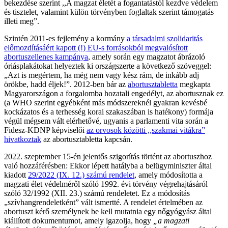
bekezdése szerint ,,A magzat életét a fogantatástól kezdve védelem
és tisztelet, valamint külön törvényben foglaltak szerint támogatás
illeti meg”.
Szintén 2011-es fejlemény a kormány
a társadalmi szolidaritás
előmozdításáért kapott (!) EU-s forrásokból megvalósított
abortuszellenes kampánya
, amely során egy magzatot ábrázoló
óriásplakátokat helyeztek ki országszerte a következő szöveggel:
„Azt is megértem, ha még nem vagy kész rám, de inkább adj
örökbe, hadd éljek!”. 2012-ben bár az
abortusztabletta
megkapta
Magyarországon a forgalomba hozatali engedélyt, az abortusznak ez
(a WHO szerint egyébként más módszereknél gyakran kevésbé
kockázatos és a terhesség korai szakaszában is hatékony) formája
végül mégsem vált elérhetővé, ugyanis a parlamenti vita során a
Fidesz-KDNP képviselői
az orvosok közötti ,,szakmai vitákra”
hivatkoztak
az abortusztabletta kapcsán.
2022. szeptember 15-én jelentős szigorítás történt az abortuszhoz
való hozzáférésben: Ekkor lépett hatályba a belügyminiszter által
kiadott
29/2022 (IX. 12.) számú rendelet
, amely módosította a
magzati élet védelméről szóló 1992. évi törvény végrehajtásáról
szóló 32/1992 (XII. 23.) számú rendeletet. Ez a módosítás
„szívhangrendeletként” vált ismertté. A rendelet értelmében az
abortuszt kérő személynek be kell mutatnia egy nőgyógyász által
kiállított dokumentumot, amely igazolja, hogy
„a magzati