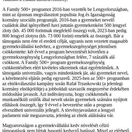
A Family 500+ programot 2016-ban vezették be Lengyelországban,
mint az újonnan megválasztott populista Jog és Igazságosság
kormány szociális programját. 2016-ban a gyermeket nevelő
családok által igényelhető havi juttatás gyermekenként 500 lengyel
zloty (kb. 45 000 forintnak megfelelő összeg) volt, 2023-ban pedig
800 lengyel zlotyra (kb. 73 000 forint) emelték az összegét. Bár a
támogatás nem érte el eredeti célját, ugyanis nem vezetett magasabb
gyermekvállalási kedvhez, a gyermekszegénységet jelentősen
csökkentette: két évvel a program bevezetését követően a
gyermekszegénység Lengyelországban felére, 7 százalék alá
csökkent. A Family 500+ program gyermekszegénység
csökkentésében elért kivételes sikereinek okai egyértelműek. A
támogatás univerzális, vagyis mindenkinek jár, aki gyermeket nevel,
a kérelmezési eljárás pedig egyszerű. 2025-ben az 500+ programban
az elnökválasztási kampány során Rafał Trzaskowski (a jelenlegi
kormány elnökjelöltje) a jobboldali szavazók megnyerése érdekében
módosítást javasolt. Azt indítványozta, hogy csökkentsék a
munkanélküli szülők által nevelt ukrán gyermekek számára nyújtott
ellátások összegét, így 9 évvel a bevezetése után a program
elveszítheti univerzális jellegét. A törvényjavaslatot a lengyel
parlament már megszavazta, jelenleg az elnök aláírására vár.
Magyarországon a gyermekvállalási kedv növelését célzó
támogatások nem bírtak hasonló kedvező hatással. Mivel az elérhető