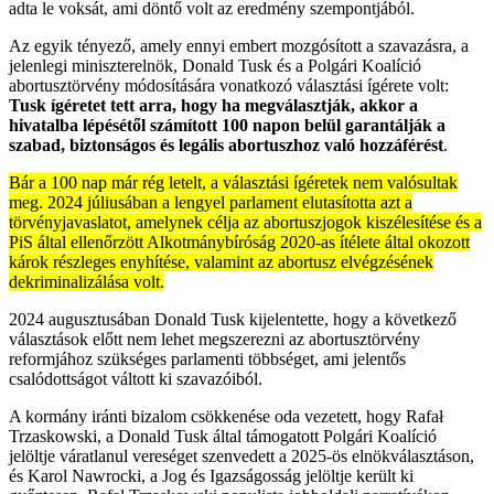
adta le voksát, ami döntő volt az eredmény szempontjából.
Az egyik tényező, amely ennyi embert mozgósított a szavazásra, a
jelenlegi miniszterelnök, Donald Tusk és a Polgári Koalíció
abortusztörvény módosítására vonatkozó választási ígérete volt:
Tusk ígéretet tett arra, hogy ha megválasztják, akkor a
hivatalba lépésétől számított 100 napon belül garantálják a
szabad, biztonságos és legális abortuszhoz való hozzáférést
.
Bár a 100 nap már rég letelt, a választási ígéretek nem valósultak
meg. 2024 júliusában a lengyel parlament elutasította azt a
törvényjavaslatot, amelynek célja az abortuszjogok kiszélesítése és a
PiS által ellenőrzött Alkotmánybíróság 2020-as ítélete által okozott
károk részleges enyhítése, valamint az abortusz elvégzésének
dekriminalizálása volt.
2024 augusztusában Donald Tusk kijelentette, hogy a következő
választások előtt nem lehet megszerezni az abortusztörvény
reformjához szükséges parlamenti többséget, ami jelentős
csalódottságot váltott ki szavazóiból.
A kormány iránti bizalom csökkenése oda vezetett, hogy Rafał
Trzaskowski, a Donald Tusk által támogatott Polgári Koalíció
jelöltje váratlanul vereséget szenvedett a 2025-ös elnökválasztáson,
és Karol Nawrocki, a Jog és Igazságosság jelöltje került ki