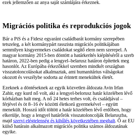
ezek jellemzően az anya saját számlájára érkeznek.
Migrációs politika és reprodukciós jogok
Bár a PiS és a Fidesz egyaránt családbarát kormány szerepében
tetszeleg, a két kormánypárt rasszista migrációs politikájában
semmilyen kisgyermekes családokat segítő elem nem szerepel. A
magyar kormány 2015-ben döntött a határkerítés kiépítéséről a szerb
határon, 2022-ben pedig a lengyel–belarusz határon építettek meg
hasonlót. Az Európába érkezőkkel szemben mindkét országban
visszatoloncolásokat alkalmaztak, ami humanitárius válságokat
okozott és veszélybe sodorta az érintett menekültek életét.
Ezeknek a döntéseknek az egyik közvetlen áldozata Avin Irfan
Zahir, egy kurd nő volt, aki a lengyel-belorusz határ közelében lévő
kórházban halt meg. A nő 24 hetes terhes volt, és családjával –
férjével és öt 8–16 év közötti életkorú gyermekével – együtt
menekült. Hosszú időt töltött a határ közelében lévő erdőben, hogy
elkerülje, hogy a lengyel határőrök visszatoloncolják Belaruszba,
majd
szervi elégtelenség és kihűlés következtében meghalt
. Ő az EU
külső határain alkalmazott migrációs politika számos áldozatának
egyike.