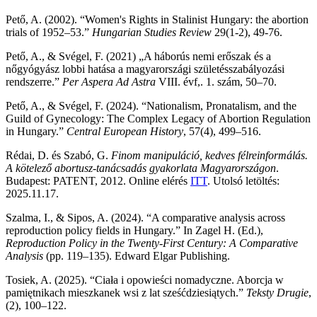
Pető, A. (2002). “Women's Rights in Stalinist Hungary: the abortion
trials of 1952–53.”
Hungarian Studies Review
29(1-2), 49-76.
Pető, A., & Svégel, F. (2021) „A háborús nemi erőszak és a
nőgyógyász lobbi hatása a magyarországi születésszabályozási
rendszerre.”
Per Aspera Ad Astra
VIII. évf,. 1. szám, 50–70.
Pető, A., & Svégel, F. (2024). “Nationalism, Pronatalism, and the
Guild of Gynecology: The Complex Legacy of Abortion Regulation
in Hungary.”
Central European History
, 57(4), 499–516.
Rédai, D. és Szabó, G.
Finom manipuláció, kedves félreinformálás.
A kötelező abortusz-tanácsadás gyakorlata Magyarországon
.
Budapest: PATENT, 2012. Online elérés
ITT
.
Utolsó letöltés:
2025.11.17.
Szalma, I., & Sipos, A. (2024). “A comparative analysis across
reproduction policy fields in Hungary.” In Zagel H. (Ed.),
Reproduction Policy in the Twenty-First Century: A Comparative
Analysis
(pp. 119–135). Edward Elgar Publishing.
Tosiek, A. (2025). “Ciała i opowieści nomadyczne. Aborcja w
pamiętnikach mieszkanek wsi z lat sześćdziesiątych.”
Teksty Drugie
,
(2), 100–122.