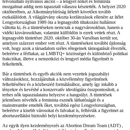
felvonultató nyilvános akciói – a lengyel nőket és feminista
mozgalmat addig nem tapasztalt válaszra késztették. A helyzet 2020
októberében, az Alkotmánybíróság ítéletét követően tovább
eszkalálódott. A világjárvány okozta korlátozások ellenére az ítélet
Lengyelországban 1989 óta a legnagyobb tiltakozási hullámot
váltotta ki, és a tüntetéseken nemcsak a nagyvárosokban, hanem a
vidéki kisvárosokban, valamint külföldön is ezrek vettek részt. A
legnagyobb tüntetésre 2020. október 30-án Varsóban került sor,
amelyen százezer ember vett részt. A tüntetéseken további újdonság
volt, hogy azok a társadalom széles rétegeinek támogatását élvezték,
beleértve a férfiakat, az LMBTQ+ közösséget és különböző politikai
frakciókat, illetve a nemzetközi és lengyel média figyelmét is
felkeltették.
Bár a tüntetések és egyéb akciók nem vezettek jogszabályi
változásokhoz, hozzájárultak a közvélemény figyelmének
felkeltéséhez és a közbeszéd formálásához, amely így inkább a
tényekre és kevésbé a konzervatív ideológiára összpontosított, a
terhes nők tapasztalataira helyezve a hangsúlyt. A tüntetések
jelentősen növelték a feminista eszmék láthatóságát és a
mainstreambe emelték őket, továbbá egész Lengyelországban,
beleértve a kisebb városokat és falvakat is, felhívták a figyelmet az
abortuszellátást biztosító helyi kezdeményezésekre.
Az egyik ilyen kezdeményezés az Abortion Dream Team (ADT) ,