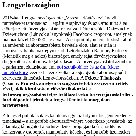
Lengyelországban
2016-ban Lengyelország-szerte „Vissza a döntéshez!” nevű
tüntetéseket tartottak az Életpárti Alapítvány és az Ordo Iuris által
előterjesztett törvényjavaslatra reagálva. Létrehozták a Dziewuchy
Dziewuchom (Lányok a lányoknak) Facebook-csoportot, amelynek
ma már közel 100 000 tagja van. A csoport olyan teret biztosít, ahol
az emberek az abortusztabletta bevétele előtt, alatt és után is
támogatást kaphatnak egymástól. Létrehozták a Ratujmy Kobiety
(Mentsük meg a nőket) bizottságot, amely saját törvényjavaslatot
dolgozott ki az abortusz legalizálására. A törvényjavaslatot azonban
a parlament elutasította, ami
női sztrájkokhoz és az ún. fekete
tüntetésekhez
vezetett – ezek voltak a legnagyobb abortuszjogért
szervezett tüntetések Lengyelországban.
A Fekete Tiltakozás
(Czarny Protest), amelyen országszerte több százezren vettek
részt, akik közül sokan először tiltakoztak a
terhességmegszakítás teljes betiltását célzó törvényjavaslat ellen,
fordulópontot jelentett a lengyel feminista mozgalom
történetében.
A lengyel politikusok és katolikus egyház folyamatos genderellenes
támadásai – a szigorúbb abortusztörvényre vonatkozó javaslatok, az
államilag támogatott abortuszellenes propaganda és a radikális
konzervatív csoportok manipulatív képeket és homofób üzeneteket