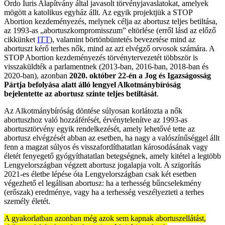
Ordo Iuris Alapítvány által javasolt törvényjavaslatokat, amelyek
mögött a katolikus egyház állt. Az egyik projektjük a STOP
Abortion kezdeményezés, melynek célja az abortusz teljes betiltása,
az 1993-as „abortuszkompromisszum” eltörlése (erről lásd az előző
cikkünket
ITT
), valamint börtönbüntetés bevezetése mind az
abortuszt kérő terhes nők, mind az azt elvégző orvosok számára. A
STOP Abortion kezdeményezés törvénytervezetét többször is
visszaküldték a parlamentnek (2013-ban, 2016-ban, 2018-ban és
2020-ban), azonban
2020. október 22-én a Jog és Igazságosság
Pártja befolyása alatt álló lengyel Alkotmánybíróság
bejelentette az abortusz szinte teljes betiltását
.
Az Alkotmánybíróság döntése súlyosan korlátozta a nők
abortuszhoz való hozzáférését, érvénytelenítve az 1993-as
abortusztörvény egyik rendelkezését, amely lehetővé tette az
abortusz elvégzését abban az esetben, ha nagy a valószínűséggel állt
fenn a magzat súlyos és visszafordíthatatlan károsodásának vagy
életét fenyegető gyógyíthatatlan betegségnek, amely kitétel a legtöbb
Lengyelországban végzett abortusz jogalapja volt. A szigorítás
2021-es életbe lépése óta Lengyelországban csak két esetben
végezhető el legálisan abortusz: ha a terhesség bűncselekmény
(erőszak) eredménye, vagy ha a terhesség veszélyezteti a terhes
személy életét.
A gyakorlatban azonban még azok sem kapnak abortuszellátást,