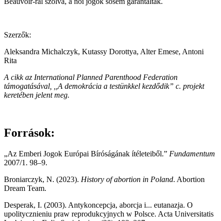
Beauvoir-ral szólva, a női jogok sosem garantáltak.
Szerzők:
Aleksandra Michalczyk, Kutassy Dorottya, Alter Emese, Antoni
Rita
A cikk az International Planned Parenthood Federation
támogatásával, ,,A demokrácia a testünkkel kezdődik” c. projekt
keretében jelent meg.
Források:
„Az Emberi Jogok Európai Bíróságának ítéleteiből.”
Fundamentum
2007/1. 98–9.
Broniarczyk, N. (2023).
History of abortion in Poland
. Abortion
Dream Team.
Desperak, I. (2003). Antykoncepcja, aborcja i... eutanazja. O
upolitycznieniu praw reprodukcyjnych w Polsce. Acta Universitatis