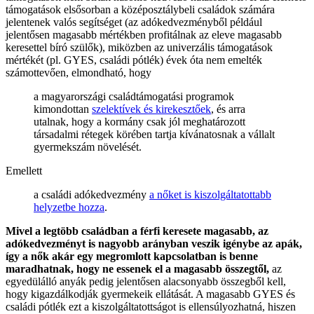
támogatások elsősorban a középosztálybeli családok számára
jelentenek valós segítséget (az adókedvezményből például
jelentősen magasabb mértékben profitálnak az eleve magasabb
keresettel bíró szülők), miközben az univerzális támogatások
mértékét (pl. GYES, családi pótlék) évek óta nem emelték
számottevően, elmondható, hogy
a magyarországi családtámogatási programok
kimondottan
szelektívek és kirekesztőek
, és arra
utalnak, hogy a kormány csak jól meghatározott
társadalmi rétegek körében tartja kívánatosnak a vállalt
gyermekszám növelését.
Emellett
a családi adókedvezmény
a nőket is kiszolgáltatottabb
helyzetbe hozza
.
Mivel a legtöbb családban a férfi keresete magasabb, az
adókedvezményt is nagyobb arányban veszik igénybe az apák,
így a nők akár egy megromlott kapcsolatban is benne
maradhatnak, hogy ne essenek el a magasabb összegtől,
az
egyedülálló anyák pedig jelentősen alacsonyabb összegből kell,
hogy kigazdálkodják gyermekeik ellátását. A magasabb GYES és
családi pótlék ezt a kiszolgáltatottságot is ellensúlyozhatná, hiszen