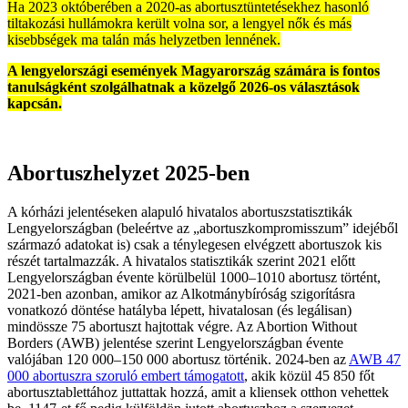
Ha 2023 októberében a 2020-as abortusztüntetésekhez hasonló
tiltakozási hullámokra került volna sor, a lengyel nők és más
kisebbségek ma talán más helyzetben lennének.
A lengyelországi események Magyarország számára is fontos
tanulságként szolgálhatnak a közelgő 2026-os választások
kapcsán.
Abortuszhelyzet 2025-ben
A kórházi jelentéseken alapuló hivatalos abortuszstatisztikák
Lengyelországban (beleértve az „abortuszkompromisszum” idejéből
származó adatokat is) csak a ténylegesen elvégzett abortuszok kis
részét tartalmazzák. A hivatalos statisztikák szerint 2021 előtt
Lengyelországban évente körülbelül 1000–1010 abortusz történt,
2021-ben azonban, amikor az Alkotmánybíróság szigorításra
vonatkozó döntése hatályba lépett, hivatalosan (és legálisan)
mindössze 75 abortuszt hajtottak végre. Az Abortion Without
Borders (AWB) jelentése szerint Lengyelországban évente
valójában 120 000–150 000 abortusz történik. 2024-ben az
AWB 47
000 abortuszra szoruló embert támogatott
, akik közül 45 850 főt
abortusztablettához juttattak hozzá, amit a kliensek otthon vehettek