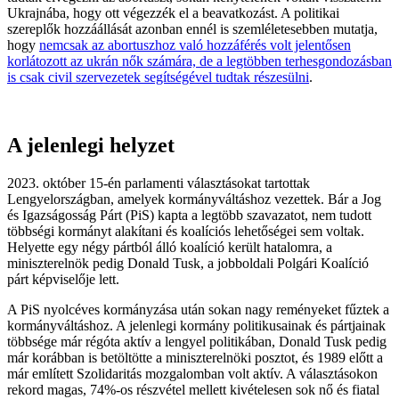
Ukrajnába, hogy ott végezzék el a beavatkozást. A politikai
szereplők hozzáállását azonban ennél is szemléletesebben mutatja,
hogy
nemcsak az abortuszhoz való hozzáférés volt jelentősen
korlátozott az ukrán nők számára, de a legtöbben terhesgondozásban
is csak civil szervezetek segítségével tudtak részesülni
.
A jelenlegi helyzet
2023. október 15-én parlamenti választásokat tartottak
Lengyelországban, amelyek kormányváltáshoz vezettek. Bár a Jog
és Igazságosság Párt (PiS) kapta a legtöbb szavazatot, nem tudott
többségi kormányt alakítani és koalíciós lehetőségei sem voltak.
Helyette egy négy pártból álló koalíció került hatalomra, a
miniszterelnök pedig Donald Tusk, a jobboldali Polgári Koalíció
párt képviselője lett.
A PiS nyolcéves kormányzása után sokan nagy reményeket fűztek a
kormányváltáshoz. A jelenlegi kormány politikusainak és pártjainak
többsége már régóta aktív a lengyel politikában, Donald Tusk pedig
már korábban is betöltötte a miniszterelnöki posztot, és 1989 előtt a
már említett Szolidaritás mozgalomban volt aktív. A választásokon
rekord magas, 74%-os részvétel mellett kivételesen sok nő és fiatal