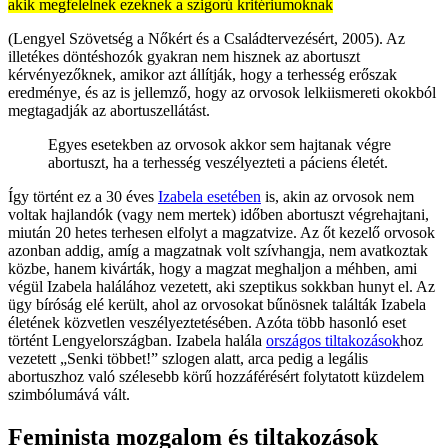
akik megfelelnek ezeknek a szigorú kritériumoknak
(Lengyel Szövetség a Nőkért és a Családtervezésért, 2005). Az
illetékes döntéshozók gyakran nem hisznek az abortuszt
kérvényezőknek, amikor azt állítják, hogy a terhesség erőszak
eredménye, és az is jellemző, hogy az orvosok lelkiismereti okokból
megtagadják az abortuszellátást.
Egyes esetekben az orvosok akkor sem hajtanak végre
abortuszt, ha a terhesség veszélyezteti a páciens életét.
Így történt ez a 30 éves
Izabela esetében
is, akin az orvosok nem
voltak hajlandók (vagy nem mertek) időben abortuszt végrehajtani,
miután 20 hetes terhesen elfolyt a magzatvize. Az őt kezelő orvosok
azonban addig, amíg a magzatnak volt szívhangja, nem avatkoztak
közbe, hanem kivárták, hogy a magzat meghaljon a méhben, ami
végül Izabela halálához vezetett, aki szeptikus sokkban hunyt el. Az
ügy bíróság elé került, ahol az orvosokat bűnösnek találták Izabela
életének közvetlen veszélyeztetésében. Azóta több hasonló eset
történt Lengyelországban. Izabela halála
országos tiltakozások
hoz
vezetett „Senki többet!” szlogen alatt, arca pedig a legális
abortuszhoz való szélesebb körű hozzáférésért folytatott küzdelem
szimbólumává vált.
Feminista mozgalom és tiltakozások