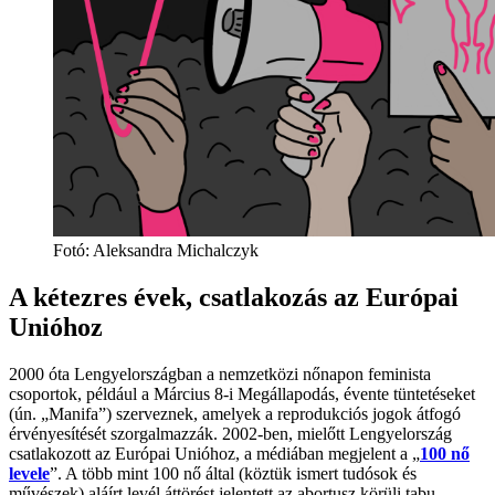
Fotó:
Aleksandra Michalczyk
A kétezres évek, csatlakozás az Európai
Unióhoz
2000 óta Lengyelországban a nemzetközi nőnapon feminista
csoportok, például a Március 8-i Megállapodás, évente tüntetéseket
(ún. „Manifa”) szerveznek, amelyek a reprodukciós jogok átfogó
érvényesítését szorgalmazzák. 2002-ben, mielőtt Lengyelország
csatlakozott az Európai Unióhoz, a médiában megjelent a „
100 nő
levele
”. A több mint 100 nő által (köztük ismert tudósok és
művészek) aláírt levél áttörést jelentett az abortusz körüli tabu