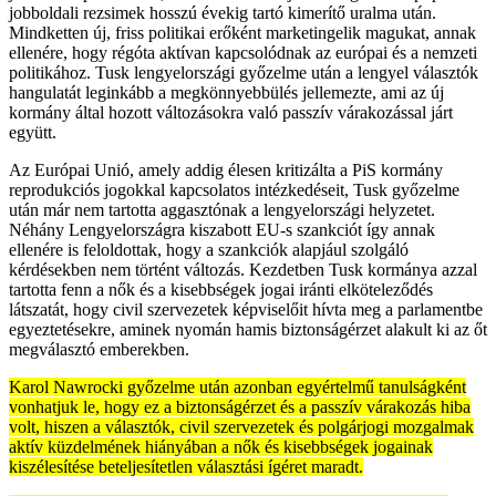
jobboldali rezsimek hosszú évekig tartó kimerítő uralma után.
Mindketten új, friss politikai erőként marketingelik magukat, annak
ellenére, hogy régóta aktívan kapcsolódnak az európai és a nemzeti
politikához. Tusk lengyelországi győzelme után a lengyel választók
hangulatát leginkább a megkönnyebbülés jellemezte, ami az új
kormány által hozott változásokra való passzív várakozással járt
együtt.
Az Európai Unió, amely addig élesen kritizálta a PiS kormány
reprodukciós jogokkal kapcsolatos intézkedéseit, Tusk győzelme
után már nem tartotta aggasztónak a lengyelországi helyzetet.
Néhány Lengyelországra kiszabott EU-s szankciót így annak
ellenére is feloldottak, hogy a szankciók alapjául szolgáló
kérdésekben nem történt változás. Kezdetben Tusk kormánya azzal
tartotta fenn a nők és a kisebbségek jogai iránti elköteleződés
látszatát, hogy civil szervezetek képviselőit hívta meg a parlamentbe
egyeztetésekre, aminek nyomán hamis biztonságérzet alakult ki az őt
megválasztó emberekben.
Karol Nawrocki győzelme után azonban egyértelmű tanulságként
vonhatjuk le, hogy ez a biztonságérzet és a passzív várakozás hiba
volt, hiszen a választók, civil szervezetek és polgárjogi mozgalmak
aktív küzdelmének hiányában a nők és kisebbségek jogainak
kiszélesítése beteljesítetlen választási ígéret maradt.