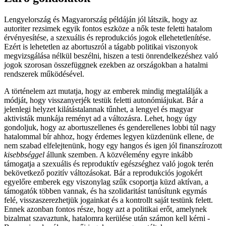
Lengyelország és Magyarország példáján jól látszik, hogy az
autoriter rezsimek egyik fontos eszköze a nők teste feletti hatalom
érvényesítése, a szexuális és reprodukciós jogok ellehetetlenítése.
Ezért is lehetetlen az abortuszról a tágabb politikai viszonyok
megvizsgálása nélkül beszélni, hiszen a testi önrendelkezéshez való
jogok szorosan összefüggnek ezekben az országokban a hatalmi
rendszerek működésével.
A történelem azt mutatja, hogy az emberek mindig megtalálják a
módját, hogy visszanyerjék testük feletti autonómiájukat. Bár a
jelenlegi helyzet kilátástalannak tűnhet, a lengyel és magyar
aktivisták munkája reményt ad a változásra. Lehet, hogy úgy
gondoljuk, hogy az abortuszellenes és genderellenes lobbi túl nagy
hatalommal bír ahhoz, hogy érdemes legyen küzdenünk ellene, de
nem szabad elfelejtenünk, hogy egy hangos és igen jól finanszírozott
kisebbséggel
állunk szemben. A közvélemény egyre inkább
támogatja a szexuális és reproduktív egészséghez való jogok terén
bekövetkező pozitív változásokat. Bár a reprodukciós jogokért
egyelőre emberek egy viszonylag szűk csoportja küzd aktívan, a
támogatók többen vannak, és ha szolidaritást tanúsítunk egymás
felé, visszaszerezhetjük jogainkat és a kontrollt saját testünk felett.
Ennek azonban fontos része, hogy azt a politikai erőt, amelynek
bizalmat szavaztunk, hatalomra kerülése után számon kell kérni -