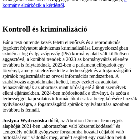
kormány elzárkózik a kérdéstől
.
Kontroll és kriminalizáció
Bár a testi önrendelkezés feletti ellenőrzés és a reprodukciós
jogokért folytatott aktivizmus kriminalizálása Lengyelországban
szintén a Jog és Igazságosság (Pis) kormány alatt vált különösen
aggasztóvá, a korábbi trendek a 2023-as kormányváltás ellenére
továbbra is folytatódnak. 2022-ben a parlament elfogadott egy
törvényt, amely kötelezővé tette a terhességek és a fogamzásgátló
spirálok regisztrálását az orvosi információs rendszerben. A
szabályozás aggodalmakat keltett, hogy ezeket az adatokat
felhasználhatják az abortusz miatt bíróság elé állított személyek
elleni eljárásokban. 2024-ben módosították a törvényt, és azóta a
terhességgel kapcsolatos információkat csak a beteg kérésére hozzák
nyilvánosságra, a fogamzásgátló spirálok nyilvántartása azonban
továbbra is fennáll.
Justyna Wydrzyńska
dúlát, az Abortion Dream Team egyik
alapítóját 2021-ben „abortuszban való közreműködéssel” és
„engedély nélküli gyógyszer forgalomba hozatal céljából való
birtoklásával” vádolták meg, amiért segített egy családon belüli