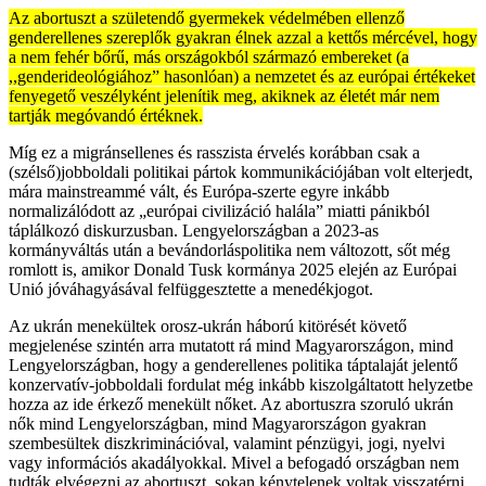
Az abortuszt a születendő gyermekek védelmében ellenző
genderellenes szereplők gyakran élnek azzal a kettős mércével, hogy
a nem fehér bőrű, más országokból származó embereket (a
,,genderideológiához” hasonlóan) a nemzetet és az európai értékeket
fenyegető veszélyként jelenítik meg, akiknek az életét már nem
tartják megóvandó értéknek.
Míg ez a migránsellenes és rasszista érvelés korábban csak a
(szélső)jobboldali politikai pártok kommunikációjában volt elterjedt,
mára mainstreammé vált, és Európa-szerte egyre inkább
normalizálódott az „európai civilizáció halála” miatti pánikból
táplálkozó diskurzusban. Lengyelországban a 2023-as
kormányváltás után a bevándorláspolitika nem változott, sőt még
romlott is, amikor Donald Tusk kormánya 2025 elején az Európai
Unió jóváhagyásával felfüggesztette a menedékjogot.
Az ukrán menekültek orosz-ukrán háború kitörését követő
megjelenése szintén arra mutatott rá mind Magyarországon, mind
Lengyelországban, hogy a genderellenes politika táptalaját jelentő
konzervatív-jobboldali fordulat még inkább kiszolgáltatott helyzetbe
hozza az ide érkező menekült nőket. Az abortuszra szoruló ukrán
nők mind Lengyelországban, mind Magyarországon gyakran
szembesültek diszkriminációval, valamint pénzügyi, jogi, nyelvi
vagy információs akadályokkal. Mivel a befogadó országban nem
tudták elvégezni az abortuszt, sokan kénytelenek voltak visszatérni