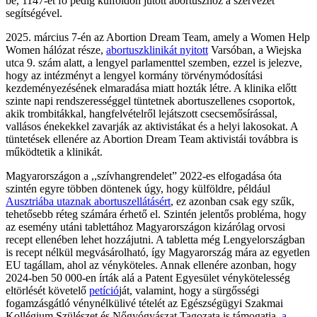
be, 1147-et fő pedig külföldön jutott abortuszhoz a szervezet
segítségével.
2025. március 7-én az Abortion Dream Team, amely a Women Help
Women hálózat része,
abortuszklinikát nyitott
Varsóban, a Wiejska
utca 9. szám alatt, a lengyel parlamenttel szemben, ezzel is jelezve,
hogy az intézményt a lengyel kormány törvénymódosítási
kezdeményezésének elmaradása miatt hozták létre. A klinika előtt
szinte napi rendszerességgel tüntetnek abortuszellenes csoportok,
akik trombitákkal, hangfelvételről lejátszott csecsemősírással,
vallásos énekekkel zavarják az aktivistákat és a helyi lakosokat. A
tüntetések ellenére az Abortion Dream Team aktivistái továbbra is
működtetik a klinikát.
Magyarországon a ,,szívhangrendelet” 2022-es elfogadása óta
szintén egyre többen döntenek úgy, hogy külföldre, például
Ausztriába utaznak abortuszellátásért
, ez azonban csak egy szűk,
tehetősebb réteg számára érhető el. Szintén jelentős probléma, hogy
az esemény utáni tablettához Magyarországon kizárólag orvosi
recept ellenében lehet hozzájutni. A tabletta még Lengyelországban
is recept nélkül megvásárolható, így Magyarország mára az egyetlen
EU tagállam, ahol az vényköteles. Annak ellenére azonban, hogy
2024-ben 50 000-en írták alá a Patent Egyesület vénykötelesség
eltörlését követelő
petíció
ját, valamint, hogy a sürgősségi
fogamzásgátló vénynélkülivé tételét az Egészségügyi Szakmai
Kollégium Szülészet és Nőgyógyászat Tagozata is támogatja,
a