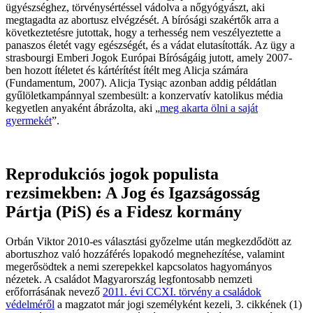
ügyészséghez, törvénysértéssel vádolva a nőgyógyászt, aki
megtagadta az abortusz elvégzését. A bírósági szakértők arra a
következtetésre jutottak, hogy a terhesség nem veszélyeztette a
panaszos életét vagy egészségét, és a vádat elutasították. Az ügy a
strasbourgi Emberi Jogok Európai Bíróságáig jutott, amely 2007-
ben hozott ítéletet és kártérítést ítélt meg Alicja számára
(Fundamentum, 2007). Alicja Tysiąc azonban addig példátlan
gyűlöletkampánnyal szembesült: a konzervatív katolikus média
kegyetlen anyaként ábrázolta, aki „
meg akarta ölni a saját
gyermekét
”.
Reprodukciós jogok populista
rezsimekben: A Jog és Igazságosság
Pártja (PiS) és a Fidesz kormány
Orbán Viktor 2010-es választási győzelme után megkezdődött az
abortuszhoz való hozzáférés lopakodó megnehezítése, valamint
megerősödtek a nemi szerepekkel kapcsolatos hagyományos
nézetek. A családot Magyarország legfontosabb nemzeti
erőforrásának nevező
2011. évi CCXI. törvény a családok
védelméről
a magzatot már jogi személyként kezeli, 3. cikkének (1)