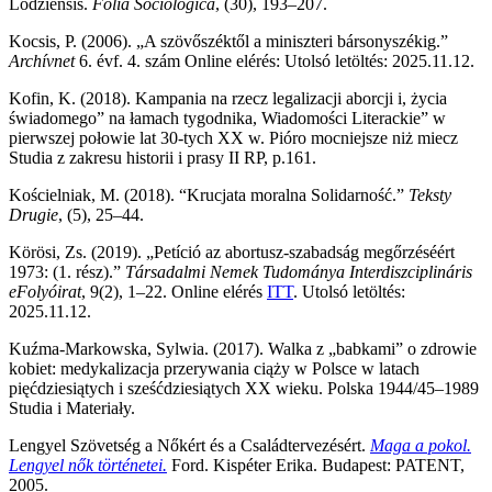
Lodziensis.
Folia Sociologica
, (30), 193–207.
Kocsis, P. (2006). „A szövőszéktől a miniszteri bársonyszékig.”
Archívnet
6. évf. 4. szám Online elérés:
Utolsó letöltés: 2025.11.12.
Kofin, K. (2018). Kampania na rzecz legalizacji aborcji i, życia
świadomego” na łamach tygodnika, Wiadomości Literackie” w
pierwszej połowie lat 30-tych XX w. Pióro mocniejsze niż miecz
Studia z zakresu historii i prasy II RP, p.161.
Kościelniak, M. (2018). “Krucjata moralna Solidarność.”
Teksty
Drugie
, (5), 25–44.
Körösi, Zs. (2019). „Petíció az abortusz-szabadság megőrzéséért
1973: (1. rész).”
Társadalmi Nemek Tudománya Interdiszciplináris
eFolyóirat
, 9(2), 1–22. Online elérés
ITT
.
Utolsó letöltés:
2025.11.12.
Kuźma-Markowska, Sylwia. (2017). Walka z „babkami” o zdrowie
kobiet: medykalizacja przerywania ciąży w Polsce w latach
pięćdziesiątych i sześćdziesiątych XX wieku. Polska 1944/45–1989
Studia i Materiały.
Lengyel Szövetség a Nőkért és a Családtervezésért.
Maga a pokol.
Lengyel nők történetei.
Ford. Kispéter Erika. Budapest: PATENT,
2005.