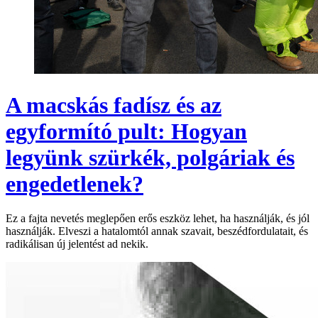
A macskás fadísz és az
egyformító pult: Hogyan
legyünk szürkék, polgáriak és
engedetlenek?
Ez a fajta nevetés meglepően erős eszköz lehet, ha használják, és jól
használják. Elveszi a hatalomtól annak szavait, beszédfordulatait, és
radikálisan új jelentést ad nekik.