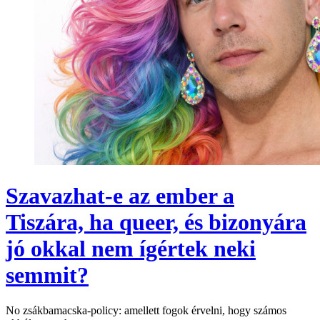
Szavazhat-e az ember a
Tiszára, ha queer, és bizonyára
jó okkal nem ígértek neki
semmit?
No zsákbamacska-policy: amellett fogok érvelni, hogy számos