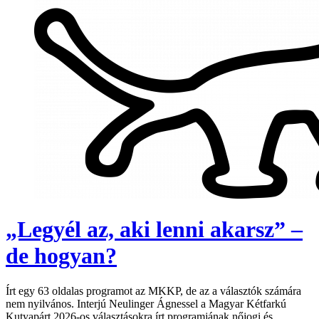
„Legyél az, aki lenni akarsz” –
de hogyan?
Írt egy 63 oldalas programot az MKKP, de az a választók számára
nem nyilvános. Interjú Neulinger Ágnessel a Magyar Kétfarkú
Kutyapárt 2026-os választásokra írt programjának nőjogi és