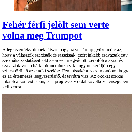
Fehér férfi jelölt sem verte
volna meg Trumpot
A legkézenfekvőbbnek látszó magyarázat Trump győzelmére az,
hogy a választók szexisták és rasszisták, ezért inkább szavaztak egy
szexuális zaklatással többszörösen megvádolt, xenofób alakra, és
szavaztak volna bárki hímneműre, csak hogy ne kerüljön egy
színesbőrű nő az elnöki székbe. Feministaként is azt mondom, hogy
ez az értelmezés leegyszerűsítő, és tévútra visz. Az okokat sokkal
inkább a kontextusban, és a progresszív oldal következetlenségében
kell keresni.